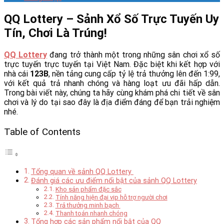
QQ Lottery – Sảnh Xổ Số Trực Tuyến Uy
Tín, Chơi Là Trúng!
QQ Lottery
đang trở thành một trong những sân chơi xổ số
trực tuyến trực tuyến tại Việt Nam. Đặc biệt khi kết hợp với
nhà cái
123B
, nền tảng cung cấp tỷ lệ trả thưởng lên đến 1:99,
với kết quả trả nhanh chóng và hàng loạt ưu đãi hấp dẫn.
Trong bài viết này, chúng ta hãy cùng khám phá chi tiết về sân
chơi và lý do tại sao đây là địa điểm đáng để bạn trải nghiệm
nhé.
Table of Contents
Tổng quan về sảnh QQ Lottery
Đánh giá các ưu điểm nổi bật của sảnh QQ Lottery
Kho sản phẩm đặc sắc
Tính năng hiện đại vip hỗ trợ người chơi
Trả thưởng minh bạch
Thanh toán nhanh chóng
Tổng hợp các sản phẩm nổi bật của QQ