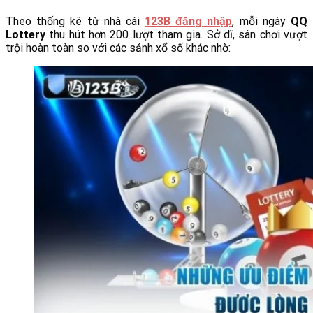
Theo thống kê từ nhà cái
123B đăng nhập
, mỗi ngày
QQ
Lottery
thu hút hơn 200 lượt tham gia. Sở dĩ, sân chơi vượt
trội hoàn toàn so với các sảnh xổ số khác nhờ: