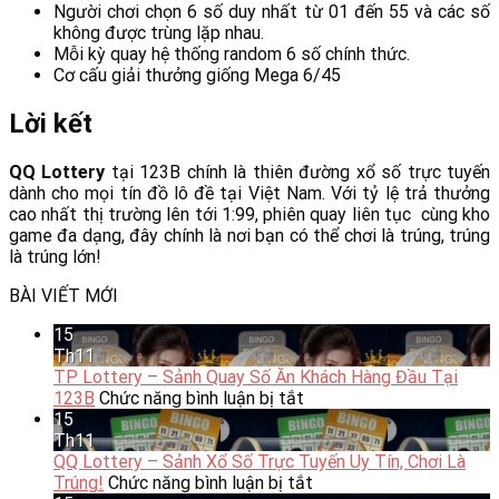
Người chơi chọn 6 số duy nhất từ 01 đến 55 và các số
không được trùng lặp nhau.
Mỗi kỳ quay hệ thống random 6 số chính thức.
Cơ cấu giải thưởng giống Mega 6/45
Lời kết
QQ Lottery
tại 123B chính là thiên đường xổ số trực tuyến
dành cho mọi tín đồ lô đề tại Việt Nam. Với tỷ lệ trả thưởng
cao nhất thị trường lên tới 1:99, phiên quay liên tục cùng kho
game đa dạng, đây chính là nơi bạn có thể chơi là trúng, trúng
là trúng lớn!
BÀI VIẾT MỚI
15
Th11
TP Lottery – Sảnh Quay Số Ăn Khách Hàng Đầu Tại
ở
123B
Chức năng bình luận bị tắt
TP
15
Lottery
Th11
–
QQ Lottery – Sảnh Xổ Số Trực Tuyến Uy Tín, Chơi Là
Sảnh
ở
Trúng!
Chức năng bình luận bị tắt