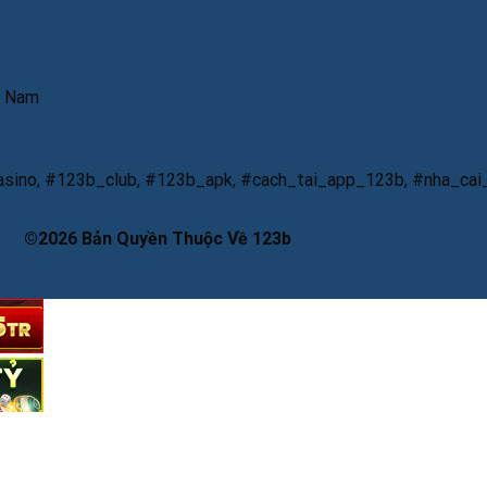
ệt Nam
sino, #123b_club, #123b_apk, #cach_tai_app_123b, #nha_cai
©2026 Bản Quyền Thuộc Về 123b