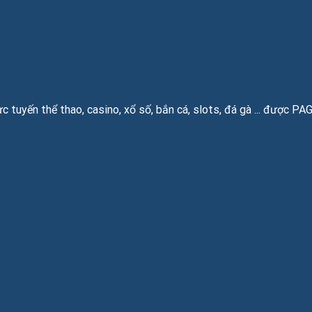
Dễ
Và
123b
Chơi
Dàng
Thể
–
Là
Kiếm
Lệ
Tìm
Trúng!
Lời
Tham
Hiệu
Cực
Gia
Luật
Khủng
Dự
Chơi
Thưởng
Và
Tại
Kinh
123B
Nghiệm
ực tuyến thể thao, casino, xổ số, bắn cá, slots, đá gà ... được P
Hiệu
Quả